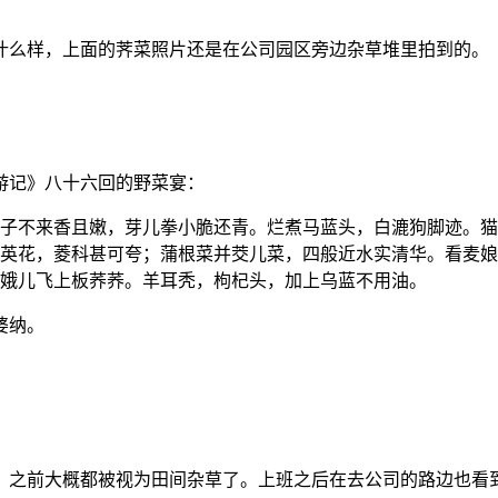
什么样，上面的荠菜照片还是在公司园区旁边杂草堆里拍到的。
游记》八十六回的野菜宴：
子不来香且嫩，芽儿拳小脆还青。烂煮马蓝头，白漉狗脚迹。猫
英花，菱科甚可夸；蒲根菜并茭儿菜，四般近水实清华。看麦娘
娥儿飞上板荞荞。羊耳秃，枸杞头，加上乌蓝不用油。
婆纳。
，之前大概都被视为田间杂草了。上班之后在去公司的路边也看