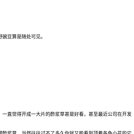
野豌豆算是随处可见。
，一直觉得开成一大片的酢浆草甚是好看，甚至最近公司在开发
理酢浆草，当然往往过不了多久你就又能看到顶着各色小花的它