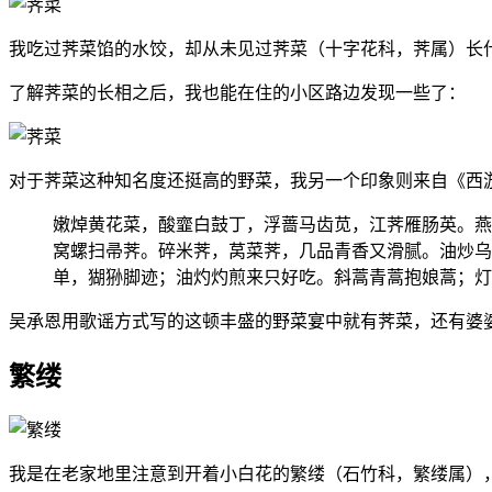
我吃过荠菜馅的水饺，却从未见过荠菜（十字花科，荠属）长
了解荠菜的长相之后，我也能在住的小区路边发现一些了：
对于荠菜这种知名度还挺高的野菜，我另一个印象则来自《西
嫩焯黄花菜，酸韲白鼓丁，浮蔷马齿苋，江荠雁肠英。燕
窝螺扫帚荠。碎米荠，莴菜荠，几品青香又滑腻。油炒乌
单，猢狲脚迹；油灼灼煎来只好吃。斜蒿青蒿抱娘蒿；灯
吴承恩用歌谣方式写的这顿丰盛的野菜宴中就有荠菜，还有婆
繁缕
我是在老家地里注意到开着小白花的繁缕（石竹科，繁缕属）