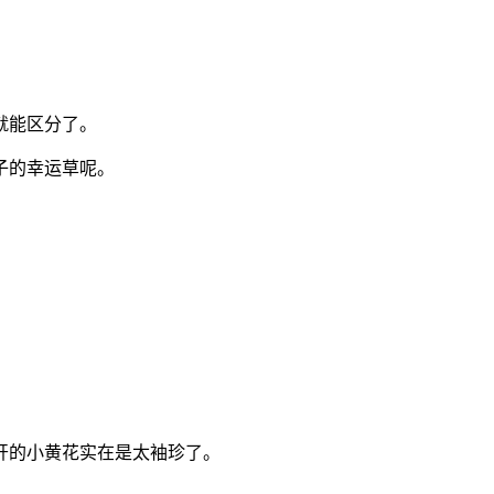
就能区分了。
子的幸运草呢。
开的小黄花实在是太袖珍了。