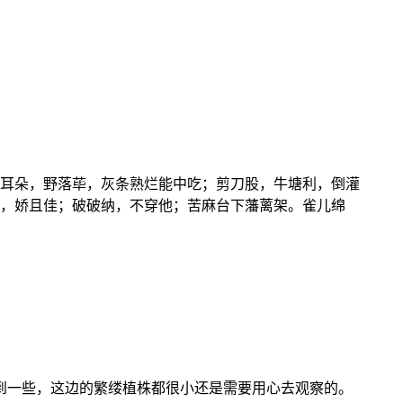
耳朵，野落荜，灰条熟烂能中吃；剪刀股，牛塘利，倒灌
，娇且佳；破破纳，不穿他；苦麻台下藩蓠架。雀儿绵
到一些，这边的繁缕植株都很小还是需要用心去观察的。