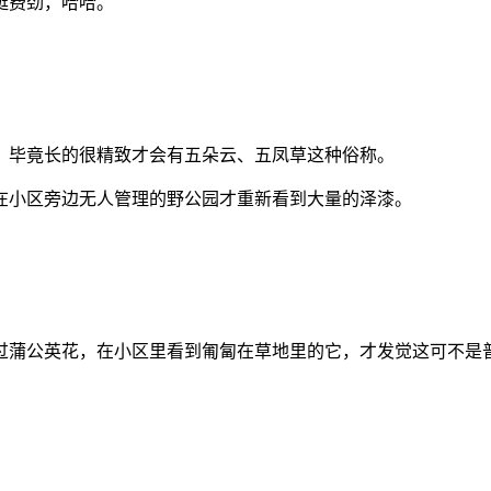
挺费劲，哈哈。
，毕竟长的很精致才会有五朵云、五凤草这种俗称。
在小区旁边无人管理的野公园才重新看到大量的泽漆。
过蒲公英花，在小区里看到匍匐在草地里的它，才发觉这可不是