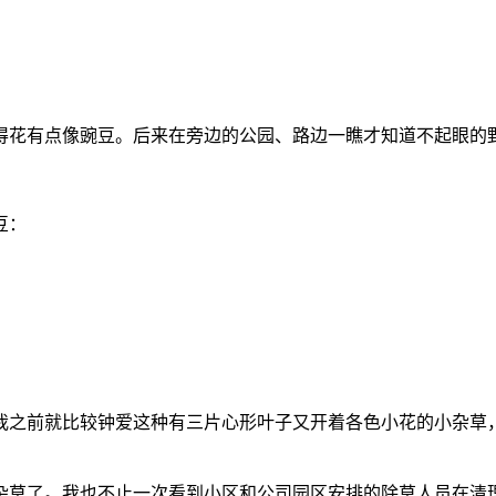
得花有点像豌豆。后来在旁边的公园、路边一瞧才知道不起眼的
豆：
我之前就比较钟爱这种有三片心形叶子又开着各色小花的小杂草
杂草了。我也不止一次看到小区和公司园区安排的除草人员在清