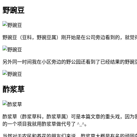
野豌豆
野豌豆（豆科，野豌豆属）刚开始是在公司旁边看到的，就觉
另外同一时间我在小区旁边的野公园还看到了已经结果的野豌
酢浆草
酢浆草（酢浆草科，酢浆草属）可是本篇文章的重头戏，因为
的一个项目我就用酢浆草做代号了 ^_^。
当然对于农民和养花的朋友们来说，酢浆草大概是有名的顽固