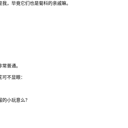
是我，毕竟它们也是菊科的亲戚嘛。
非常普通。
花可不显眼：
服的小玩意么？