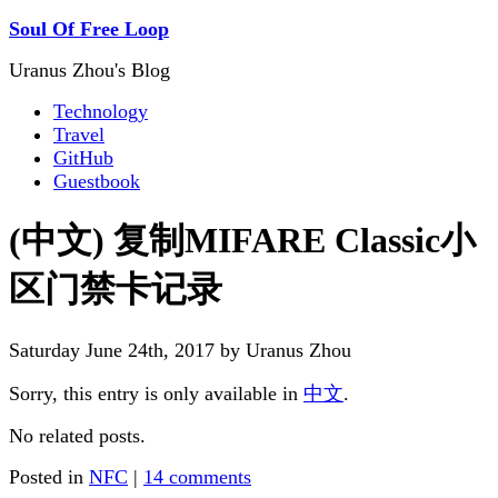
Soul Of Free Loop
Uranus Zhou's Blog
Technology
Travel
GitHub
Guestbook
(中文) 复制MIFARE Classic小
区门禁卡记录
Saturday June 24th, 2017 by Uranus Zhou
Sorry, this entry is only available in
中文
.
No related posts.
Posted in
NFC
|
14 comments