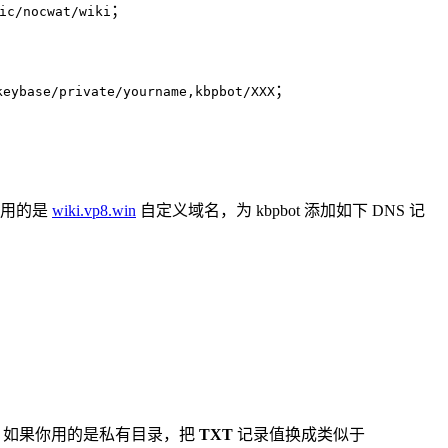
；
ic/nocwat/wiki
；
keybase/private/yourname,kbpbot/XXX
。
库使用的是
wiki.vp8.win
自定义域名，为 kbpbot 添加如下 DNS 记
目录。如果你用的是私有目录，把
TXT
记录值换成类似于