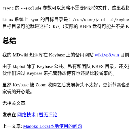
的
参数可以忽略不需要同步的文件，这里我
rsync
--exclude
Linux 系统上 rsync 的目标目录是：
/run/user/$(id -u)/keyba
目标目录可能就是这样：
（实际的 KBFS 盘符可能并不是 
K:\
总结
我的 MDwiki 知识库在 Keybase 上的备用网站
wiki.vp8.win
目前
由于 kbpbot 除了 Keybase 公共、私有和团队 KBFS 目
伙伴们通过 Keybase 来托管静态博客也还是比较省事的。
虽然 Keybase 被 Zoom 收购之后发展势头不太好，更新节
家玩的开心哦。
无相关文章.
发表在
网络技术
|
暂无评论
上一文章:
Madoko Local本地使用的问题