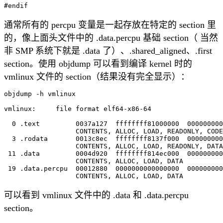
通常所有的 percpu 变量是一起存放在特定的 section 里
的，像上面头文件中的 .data.percpu 基础 section（ 当然
非 SMP 系统下就是 .data 了）、.shared_aligned、.first
section。使用 objdump 可以看到编译 kernel 时的
vmlinux 文件的 section（结果没有完全显示）：
objdump -h vmlinux

vmlinux:     file format elf64-x86-64

  0 .text         0037a127  ffffffff81000000  000000000
                  CONTENTS, ALLOC, LOAD, READONLY, CODE

  3 .rodata       0013c8ec  ffffffff8137f000  000000000
                  CONTENTS, ALLOC, LOAD, READONLY, DATA

 11 .data         0004d920  ffffffff814ec000  000000000
                  CONTENTS, ALLOC, LOAD, DATA

 19 .data.percpu  00012880  0000000000000000  000000000
可以看到 vmlinux 文件中的 .data 和 .data.percpu
section。