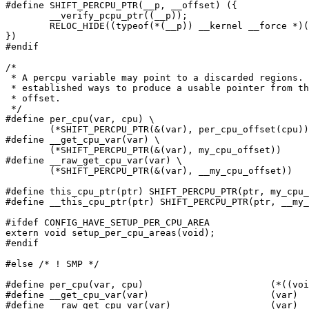
#define SHIFT_PERCPU_PTR(__p, __offset)	({				\

	__verify_pcpu_ptr((__p));					\

	RELOC_HIDE((typeof(*(__p)) __kernel __force *)(__p), (__offset)); \

})

#endif

/*

 * A percpu variable may point to a discarded regions. 
 * established ways to produce a usable pointer from th
 * offset.

 */

#define per_cpu(var, cpu) \

	(*SHIFT_PERCPU_PTR(&(var), per_cpu_offset(cpu)))

#define __get_cpu_var(var) \

	(*SHIFT_PERCPU_PTR(&(var), my_cpu_offset))

#define __raw_get_cpu_var(var) \

	(*SHIFT_PERCPU_PTR(&(var), __my_cpu_offset))

#define this_cpu_ptr(ptr) SHIFT_PERCPU_PTR(ptr, my_cpu_
#define __this_cpu_ptr(ptr) SHIFT_PERCPU_PTR(ptr, __my_
#ifdef CONFIG_HAVE_SETUP_PER_CPU_AREA

extern void setup_per_cpu_areas(void);

#endif

#else /* ! SMP */

#define per_cpu(var, cpu)			(*((void)(cpu), &(var)))

#define __get_cpu_var(var)			(var)

#define __raw_get_cpu_var(var)			(var)
