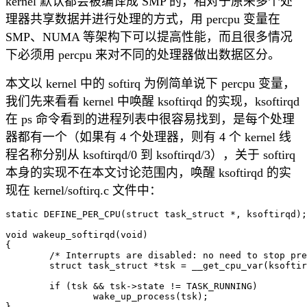
kernel 默认都会被编译成 SMP 的，相对于原来多个处
理器共享数据并进行处理的方式，用 percpu 变量在
SMP、NUMA 等架构下可以提高性能，而且很多情况
下必须用 percpu 来对不同的处理器做出数据区分。
本文以 kernel 中的 softirq 为例简单说下 percpu 变量，
我们先来看看 kernel 中唤醒 ksoftirqd 的实现，ksoftirqd
在 ps 命令看到的进程列表中很容易找到，是每个处理
器都有一个（如果有 4 个处理器，则有 4 个 kernel 线
程名称分别从 ksoftirqd/0 到 ksoftirqd/3），关于 softirq
本身的实现不在本文讨论范围内，唤醒 ksoftirqd 的实
现在 kernel/softirq.c 文件中：
static DEFINE_PER_CPU(struct task_struct *, ksoftirqd);

void wakeup_softirqd(void)

{

	/* Interrupts are disabled: no need to stop preemption */

	struct task_struct *tsk = __get_cpu_var(ksoftirqd);

	if (tsk && tsk->state != TASK_RUNNING)

		wake_up_process(tsk);
