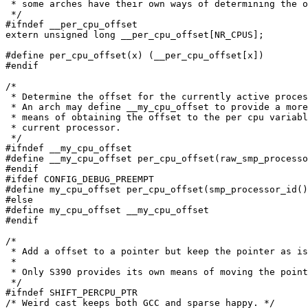
 * some arches have their own ways of determining the o
 */

#ifndef __per_cpu_offset

extern unsigned long __per_cpu_offset[NR_CPUS];

#define per_cpu_offset(x) (__per_cpu_offset[x])

#endif

/*

 * Determine the offset for the currently active proces
 * An arch may define __my_cpu_offset to provide a more
 * means of obtaining the offset to the per cpu variabl
 * current processor.

 */

#ifndef __my_cpu_offset

#define __my_cpu_offset per_cpu_offset(raw_smp_processo
#endif

#ifdef CONFIG_DEBUG_PREEMPT

#define my_cpu_offset per_cpu_offset(smp_processor_id()
#else

#define my_cpu_offset __my_cpu_offset

#endif

/*

 * Add a offset to a pointer but keep the pointer as is
 *

 * Only S390 provides its own means of moving the point
 */

#ifndef SHIFT_PERCPU_PTR

/* Weird cast keeps both GCC and sparse happy. */
