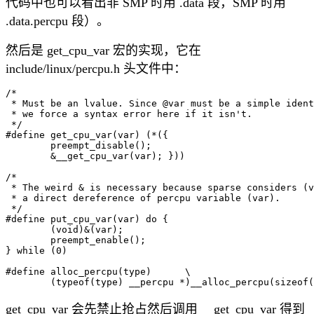
代码中也可以看出非 SMP 时用 .data 段，SMP 时用
.data.percpu 段）。
然后是 get_cpu_var 宏的实现，它在
include/linux/percpu.h 头文件中：
/*

 * Must be an lvalue. Since @var must be a simple ident
 * we force a syntax error here if it isn't.

 */

#define get_cpu_var(var) (*({				\

	preempt_disable();				\

	&__get_cpu_var(var); }))

/*

 * The weird & is necessary because sparse considers (v
 * a direct dereference of percpu variable (var).

 */

#define put_cpu_var(var) do {				\

	(void)&(var);					\

	preempt_enable();				\

} while (0)

#define alloc_percpu(type)	\

get_cpu_var 会先禁止抢占然后调用 __get_cpu_var 得到