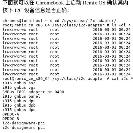
下面就可以在 Chromebook 上启动 Remix OS 确认其内
核下 I2C 设备信息是否正确：
chronos@localhost ~ $ cd /sys/class/i2c-adapter/

root@remix_cn_x86_64:/sys/class/i2c-adapter # ls -dl *

lrwxrwxrwx root     root              2016-03-01 00:24 
lrwxrwxrwx root     root              2016-03-01 00:24 
lrwxrwxrwx root     root              2016-03-01 00:24 
lrwxrwxrwx root     root              2016-03-01 00:24 
lrwxrwxrwx root     root              2016-03-01 00:24 
lrwxrwxrwx root     root              2016-03-01 00:24 
lrwxrwxrwx root     root              2016-03-01 00:24 
lrwxrwxrwx root     root              2016-03-01 00:24 
lrwxrwxrwx root     root              2016-03-01 00:24 
lrwxrwxrwx root     root              2016-03-01 00:24 
lrwxrwxrwx root     root              2016-03-01 00:24 
root@remix_cn_x86_64:/sys/class/i2c-adapter # cat i2c-*
i915 gmbus ssc

i915 gmbus vga

SMBus I801 adapter at 0400

i915 gmbus panel

i915 gmbus dpc

i915 gmbus dpb

i915 gmbus dpd

DPDDC-A

DPDDC-B

i2c-designware-pci
