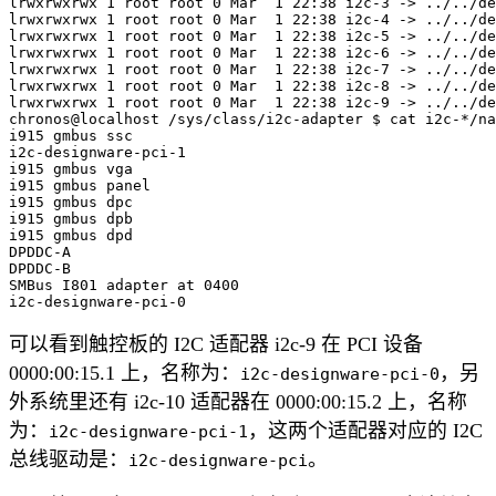
lrwxrwxrwx 1 root root 0 Mar  1 22:38 i2c-3 -> ../../de
lrwxrwxrwx 1 root root 0 Mar  1 22:38 i2c-4 -> ../../de
lrwxrwxrwx 1 root root 0 Mar  1 22:38 i2c-5 -> ../../de
lrwxrwxrwx 1 root root 0 Mar  1 22:38 i2c-6 -> ../../de
lrwxrwxrwx 1 root root 0 Mar  1 22:38 i2c-7 -> ../../de
lrwxrwxrwx 1 root root 0 Mar  1 22:38 i2c-8 -> ../../de
lrwxrwxrwx 1 root root 0 Mar  1 22:38 i2c-9 -> ../../de
chronos@localhost /sys/class/i2c-adapter $ cat i2c-*/na
i915 gmbus ssc

i2c-designware-pci-1

i915 gmbus vga

i915 gmbus panel

i915 gmbus dpc

i915 gmbus dpb

i915 gmbus dpd

DPDDC-A

DPDDC-B

SMBus I801 adapter at 0400

可以看到触控板的 I2C 适配器 i2c-9 在 PCI 设备
0000:00:15.1 上，名称为：
，另
i2c-designware-pci-0
外系统里还有 i2c-10 适配器在 0000:00:15.2 上，名称
为：
，这两个适配器对应的 I2C
i2c-designware-pci-1
总线驱动是：
。
i2c-designware-pci