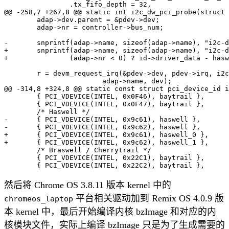
 		.tx_fifo_depth = 32,

@@ -258,7 +267,8 @@ static int i2c_dw_pci_probe(struct 
 	adap->dev.parent = &pdev->dev;

 	adap->nr = controller->bus_num;

-	snprintf(adap->name, sizeof(adap->name), "i2c-designware-pci");

+	snprintf(adap->name, sizeof(adap->name), "i2c-designware-pci-%ld",

+		(adap->nr < 0) ? id->driver_data - haswell_0 : adap->nr);

 	r = devm_request_irq(&pdev->dev, pdev->irq, i2c_dw_isr, IRQF_SHARED,

 			adap->name, dev);

@@ -314,8 +324,8 @@ static const struct pci_device_id i
 	{ PCI_VDEVICE(INTEL, 0x0F46), baytrail },

 	{ PCI_VDEVICE(INTEL, 0x0F47), baytrail },

 	/* Haswell */

-	{ PCI_VDEVICE(INTEL, 0x9c61), haswell },

-	{ PCI_VDEVICE(INTEL, 0x9c62), haswell },

+	{ PCI_VDEVICE(INTEL, 0x9c61), haswell_0 },

+	{ PCI_VDEVICE(INTEL, 0x9c62), haswell_1 },

 	/* Braswell / Cherrytrail */

 	{ PCI_VDEVICE(INTEL, 0x22C1), baytrail },

然后将 Chrome OS 3.8.11 版本 kernel 中的
平台相关驱动加到 Remix OS 4.0.9 版
chromeos_laptop
本 kernel 中，最后开始编译内核 bzImage 和对应的内
核模块文件，实际上编译 bzImage 只是为了生成需要的