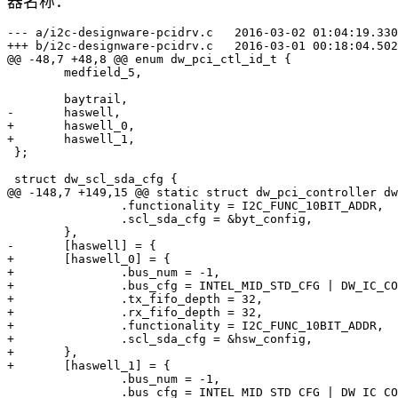
器名称：
--- a/i2c-designware-pcidrv.c	2016-03-02 01:04:19.330843871 +0800

+++ b/i2c-designware-pcidrv.c	2016-03-01 00:18:04.502977140 +0800

@@ -48,7 +48,8 @@ enum dw_pci_ctl_id_t {

 	medfield_5,

 	baytrail,

-	haswell,

+	haswell_0,

+	haswell_1,

 };

 struct dw_scl_sda_cfg {

@@ -148,7 +149,15 @@ static struct dw_pci_controller dw
 		.functionality = I2C_FUNC_10BIT_ADDR,

 		.scl_sda_cfg = &byt_config,

 	},

-	[haswell] = {

+	[haswell_0] = {

+		.bus_num = -1,

+		.bus_cfg = INTEL_MID_STD_CFG | DW_IC_CON_SPEED_FAST,

+		.tx_fifo_depth = 32,

+		.rx_fifo_depth = 32,

+		.functionality = I2C_FUNC_10BIT_ADDR,

+		.scl_sda_cfg = &hsw_config,

+	},

+	[haswell_1] = {

 		.bus_num = -1,

 		.bus_cfg = INTEL_MID_STD_CFG | DW_IC_CON_SPEED_FAST,
