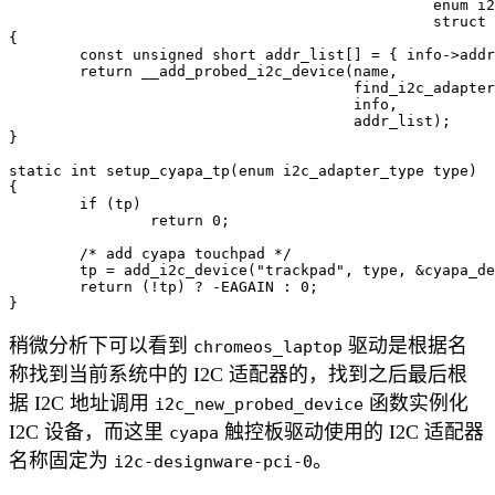
						enum i2c_adapter_type type,

						struct i2c_board_info *info)

{

	const unsigned short addr_list[] = { info->addr, I2C_CLIENT_END };

	return __add_probed_i2c_device(name,

				       find_i2c_adapter_num(type),

				       info,

				       addr_list);

}

static int setup_cyapa_tp(enum i2c_adapter_type type)

{

	if (tp)

		return 0;

	/* add cyapa touchpad */

	tp = add_i2c_device("trackpad", type, &cyapa_device);

	return (!tp) ? -EAGAIN : 0;

稍微分析下可以看到
驱动是根据名
chromeos_laptop
称找到当前系统中的 I2C 适配器的，找到之后最后根
据 I2C 地址调用
函数实例化
i2c_new_probed_device
I2C 设备，而这里
触控板驱动使用的 I2C 适配器
cyapa
名称固定为
。
i2c-designware-pci-0