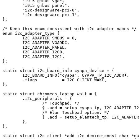
	"i915 gmbus vga",

	"i915 gmbus panel",

	"i2c-designware-pci-0",

	"i2c-designware-pci-1",

};

/* Keep this enum consistent with i2c_adapter_names */

enum i2c_adapter_type {

	I2C_ADAPTER_SMBUS = 0,

	I2C_ADAPTER_VGADDC,

	I2C_ADAPTER_PANEL,

	I2C_ADAPTER_I2C0,

	I2C_ADAPTER_I2C1,

};

static struct i2c_board_info cyapa_device = {

	I2C_BOARD_INFO("cyapa", CYAPA_TP_I2C_ADDR),

	.flags		= I2C_CLIENT_WAKE,

};

static struct chromeos_laptop wolf = {

	.i2c_peripherals = {

		/* Touchpad. */

		{ .add = setup_cyapa_tp, I2C_ADAPTER_I2C0 },

		/* Elan Touchpad option. */

		{ .add = setup_elantech_tp, I2C_ADAPTER_I2C0 },

	},

};

static struct i2c_client *add_i2c_device(const char *na