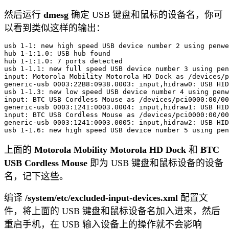
然后运行
dmesg
确定 USB 键盘和鼠标的设备名，你可
以看到类似这样的输出：
usb 1-1: new high speed USB device number 2 using penwe
hub 1-1:1.0: USB hub found

hub 1-1:1.0: 7 ports detected

usb 1-1.1: new full speed USB device number 3 using pen
input: Motorola Mobility Motorola HD Dock as /devices/p
generic-usb 0003:22B8:0938.0003: input,hidraw0: USB HID
usb 1-1.3: new low speed USB device number 4 using penw
input: BTC USB Cordless Mouse as /devices/pci0000:00/00
generic-usb 0003:1241:0003.0004: input,hidraw1: USB HID
input: BTC USB Cordless Mouse as /devices/pci0000:00/00
generic-usb 0003:1241:0003.0005: input,hidraw2: USB HID
上面的
Motorola Mobility Motorola HD Dock
和
BTC
USB Cordless Mouse
即为 USB 键盘和鼠标设备的设备
名，记下这些。
编译
/system/etc/excluded-input-devices.xml
配置文
件，将上面的 USB 键盘和鼠标设备名加入进来，然后
重启手机，在 USB 输入设备上的操作就不会影响