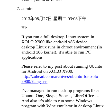
admin:
2013年08月27日 星期二 03:08下午
Hi:
If you run a full desktop Linux system in
XOLO X900 like android x86 device,
desktop Linux runs in chroot environment (in
android x86 kernel), it’s able to run PC
applications
Please refer to my post about running Ubuntu
for Android on XOLO X900:
http://zohead.com/archives/ubuntu-for-xolo-
x900/?lang=en
I’ve managed to run desktop programs like:
Ubuntu One, Skype, Sopcat, LibreOffice …
And also it’s able to run some Windows
program with Wine emulator in desktop Linux