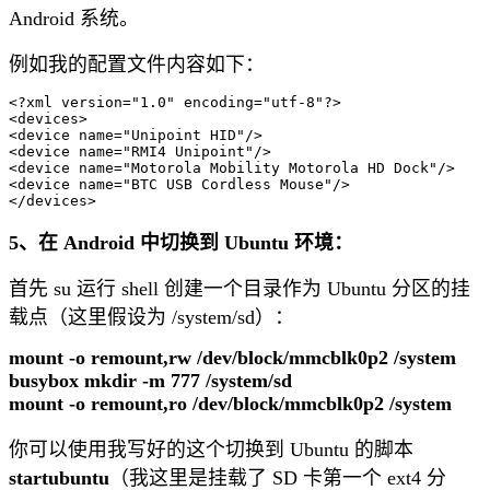
Android 系统。
例如我的配置文件内容如下：
<?xml version="1.0" encoding="utf-8"?>

<devices>

<device name="Unipoint HID"/>

<device name="RMI4 Unipoint"/>

<device name="Motorola Mobility Motorola HD Dock"/>

<device name="BTC USB Cordless Mouse"/>

5、在 Android 中切换到 Ubuntu 环境：
首先 su 运行 shell 创建一个目录作为 Ubuntu 分区的挂
载点（这里假设为 /system/sd）：
mount -o remount,rw /dev/block/mmcblk0p2 /system
busybox mkdir -m 777 /system/sd
mount -o remount,ro /dev/block/mmcblk0p2 /system
你可以使用我写好的这个切换到 Ubuntu 的脚本
startubuntu
（我这里是挂载了 SD 卡第一个 ext4 分