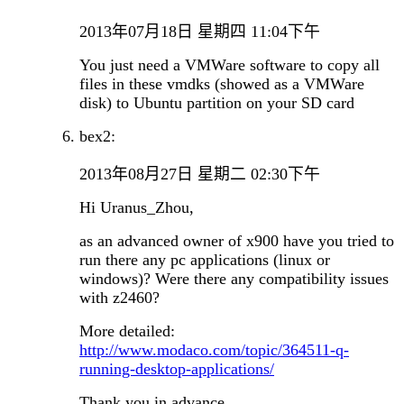
2013年07月18日 星期四 11:04下午
You just need a VMWare software to copy all
files in these vmdks (showed as a VMWare
disk) to Ubuntu partition on your SD card
bex2:
2013年08月27日 星期二 02:30下午
Hi Uranus_Zhou,
as an advanced owner of x900 have you tried to
run there any pc applications (linux or
windows)? Were there any compatibility issues
with z2460?
More detailed:
http://www.modaco.com/topic/364511-q-
running-desktop-applications/
Thank you in advance.