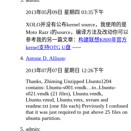
2013年05月09日 星期四 03:35下午
XOLO并没有公布kernel source，我使用的是
Moto Razr i的source，编译方法及改动你可以
参考我的另一篇文章：
构建联想K800非官方
kernel支持OTG U盘
~~~
Antone D. Allison
:
2013年07月07日 星期日 12:26下午
Thanks, Zhiming Unzipped Lbuntu1204
contains: Lbuntu-s001.vmdk…to..Lbuntu-
s021.vmdk (21 files), Lbuntu.vmdk,
Lbuntu.vmsd, Lbuntu.vmx, nvram and
readme.txt (one file each) Previously I confused
that it was just required to put above 25 files on
ubuntu partition.
admin: