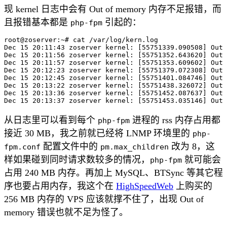
现 kernel 日志中会有 Out of memory 内存不足报错，而
且报错基本都是
引起的：
php-fpm
root@zoserver:~# cat /var/log/kern.log

Dec 15 20:11:43 zoserver kernel: [55751339.090508] Out 
Dec 15 20:11:56 zoserver kernel: [55751352.643620] Out 
Dec 15 20:11:57 zoserver kernel: [55751353.609602] Out 
Dec 15 20:12:23 zoserver kernel: [55751379.072308] Out 
Dec 15 20:12:45 zoserver kernel: [55751401.084746] Out 
Dec 15 20:13:22 zoserver kernel: [55751438.326072] Out 
Dec 15 20:13:36 zoserver kernel: [55751452.087637] Out 
从日志里可以看到每个
进程的 rss 内存占用都
php-fpm
接近 30 MB，我之前就已经将 LNMP 环境里的
php-
配置文件中的
改为 8，这
fpm.conf
pm.max_children
样如果碰到同时请求数较多的情况，
就可能会
php-fpm
占用 240 MB 内存。再加上 MySQL、BTSync 等其它程
序也要占用内存，我这个在
HighSpeedWeb
上购买的
256 MB 内存的 VPS 应该就撑不住了，出现 Out of
memory 错误也就不足为怪了。