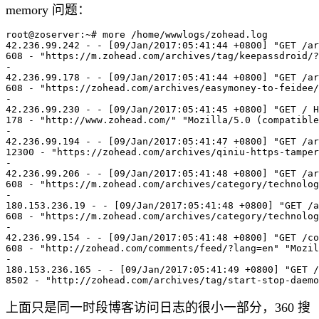
memory 问题：
root@zoserver:~# more /home/wwwlogs/zohead.log

42.236.99.242 - - [09/Jan/2017:05:41:44 +0800] "GET /ar
608 - "https://m.zohead.com/archives/tag/keepassdroid/?
-

42.236.99.178 - - [09/Jan/2017:05:41:44 +0800] "GET /ar
608 - "https://zohead.com/archives/easymoney-to-feidee/
-

42.236.99.230 - - [09/Jan/2017:05:41:45 +0800] "GET / H
178 - "http://www.zohead.com/" "Mozilla/5.0 (compatible
-

42.236.99.194 - - [09/Jan/2017:05:41:47 +0800] "GET /ar
12300 - "https://zohead.com/archives/qiniu-https-tamper
-

42.236.99.206 - - [09/Jan/2017:05:41:48 +0800] "GET /ar
608 - "https://m.zohead.com/archives/category/technolog
-

180.153.236.19 - - [09/Jan/2017:05:41:48 +0800] "GET /a
608 - "https://m.zohead.com/archives/category/technolog
-

42.236.99.154 - - [09/Jan/2017:05:41:48 +0800] "GET /co
608 - "http://zohead.com/comments/feed/?lang=en" "Mozil
-

180.153.236.165 - - [09/Jan/2017:05:41:49 +0800] "GET /
上面只是同一时段博客访问日志的很小一部分，360 搜