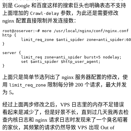
别是 Google 和百度这样的搜索巨头也明确表态不支持
上面增加的
参数，为此还是需要修改
Crawl-delay
nginx 配置直接限制并发连接数：
root@zoserver:~# more /usr/local/nginx/conf/nginx.conf

http {

	limit_req_zone $anti_spider zone=anti_spider:60m rate=200r/m;

}

server {

	limit_req zone=anti_spider burst=5 nodelay;

	set $anti_spider $http_user_agent;

上面只是简单节选列出了 nginx 服务器配置的修改，使
用
限制每分钟 200 个请求，最大并发
limit_req_zone
为 5。
经过上面两步修改之后，VPS 日志里的内存不足错误
看起来是减少了，但是好景不长，直到过几天我再去检
查内核日志和 nginx 请求日志时发现来了一个臭名昭著
的家伙，其频繁的请求仍然导致 VPS 出现 Out of